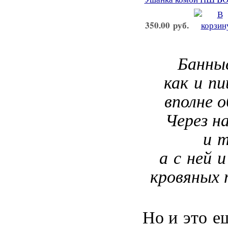
350.00 руб.
Банные
как и пи
вполне 
Через н
и т
а с ней 
кровяных 
Но и это е