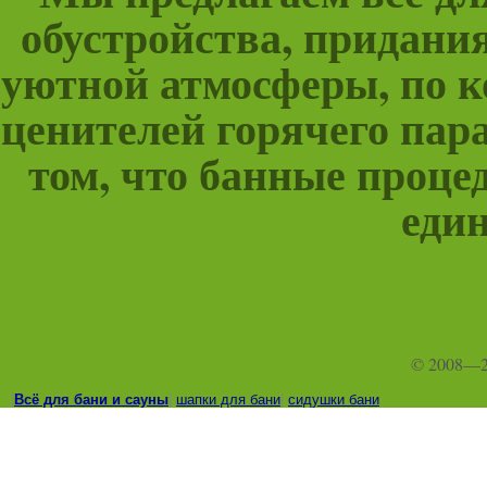
обустройства, придани
уютной атмосферы, по к
ценителей горячего пара
том, что банные проце
един
© 2008—
|
Всё для бани и сауны
|
шапки для бани
|
сидушки бани