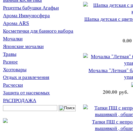
Рецепты бабушки Агафьи
Арома Иммуносфера
Шапка детская с цветн
Арома ARS
Косметички для банного набора
Мочалки
0.00
Японские мочалки
Травы
Разное
Хозтовары
Мочалка "Летная" б
упак
Отдых и развлечения
Расчески
200.00 руб.
Защита от насекомых
РАСПРОДАЖА
Тапки ПШ с непро
вышивкой , обшит